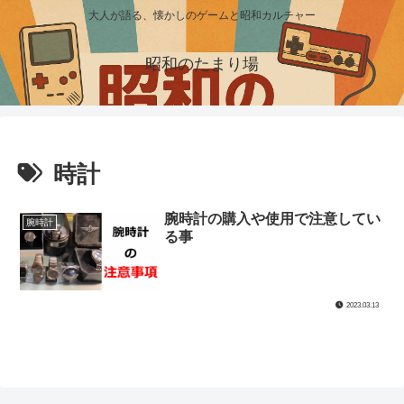
大人が語る、懐かしのゲームと昭和カルチャー
昭和のたまり場
時計
腕時計の購入や使用で注意してい
腕時計
る事
2023.03.13