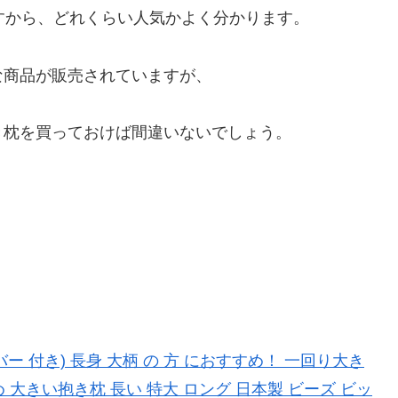
すから、どれくらい人気かよく分かります。
な商品が販売されていますが、
き枕を買っておけば間違いないでしょう。
。
ー 付き) 長身 大柄 の 方 におすすめ！ 一回り大き
 大きい抱き枕 長い 特大 ロング 日本製 ビーズ ビッ