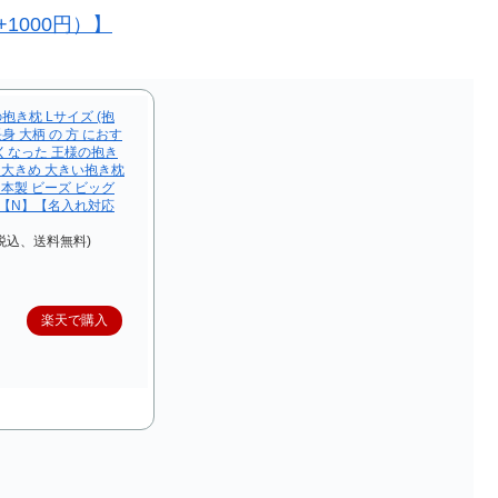
1000円）】
抱き枕 Lサイズ (抱
身 大柄 の 方 におす
くなった 王様の抱き
 大きめ 大きい抱き枕
日本製 ビーズ ビッグ
】【N】【名入れ対応
（税込、送料無料)
楽天で購入