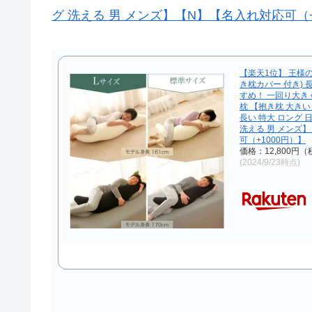
グ 洗える 男 メンズ】【N】【名入れ対応可（+
【楽天1位】 王様の
き枕カバー 付き) 長
すめ！ 一回り大き
枕 【抱き枕 大きい
長い 特大 ロング 
洗える 男 メンズ
可（+1000円）】
価格：12,800円
(2024/9/23時点)